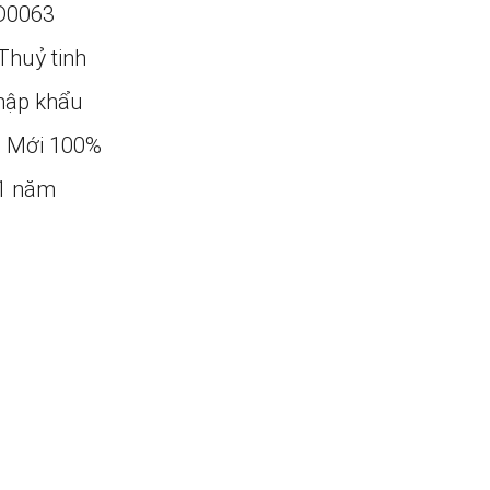
D0063
Thuỷ tinh
ập khẩu
:
Mới 100%
1 năm