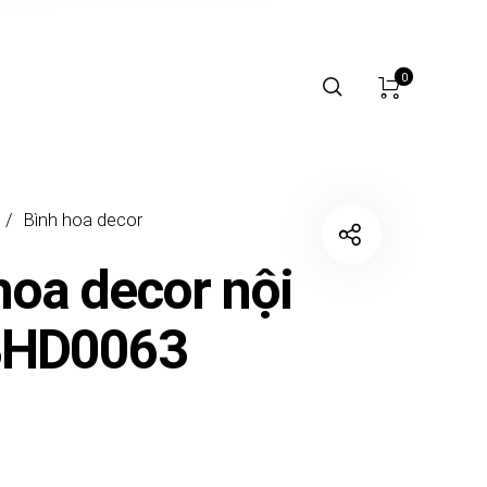
0
/
Bình hoa decor
hoa decor nội
 BHD0063