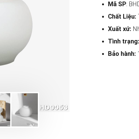
Mã SP
: BH
Chất Liệu:
Xuất xứ:
Nh
Tình trạng
Bảo hành: