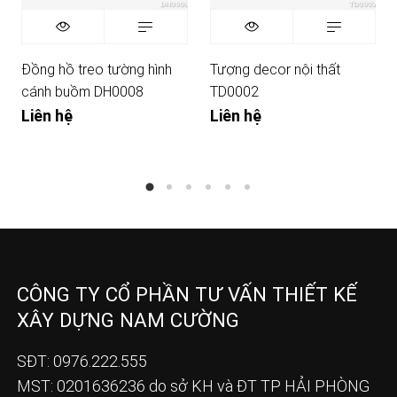
Đồng hồ treo tường hình
Tượng decor nội thất
cánh buồm DH0008
TD0002
Liên hệ
Liên hệ
CÔNG TY CỔ PHẦN TƯ VẤN THIẾT KẾ
XÂY DỰNG NAM CƯỜNG
SĐT: 0976.222.555
MST: 0201636236 do sở KH và ĐT TP HẢI PHÒNG