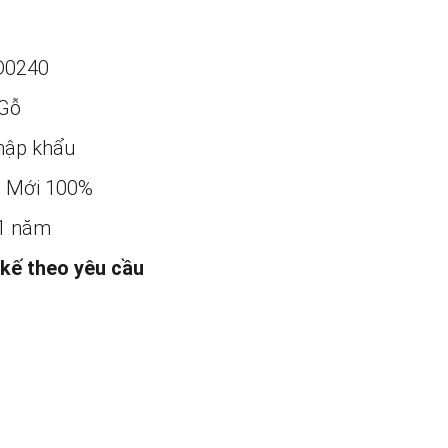
D0240
Gỗ
ập khẩu
:
Mới 100%
1 năm
 kế theo yêu cầu