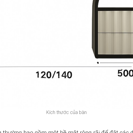
Kích thước của bàn
g thường bao gồm một bề mặt rộng rãi để đặt các