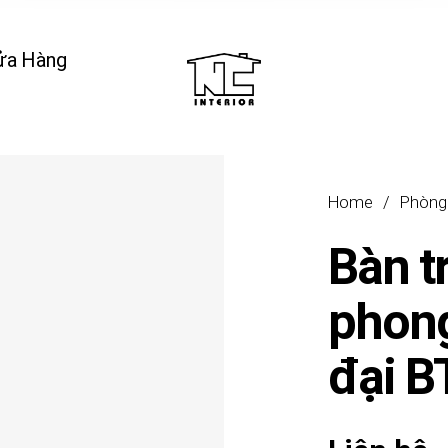
ửa Hàng
Home
/
Phòng
Bàn t
phong
đại 