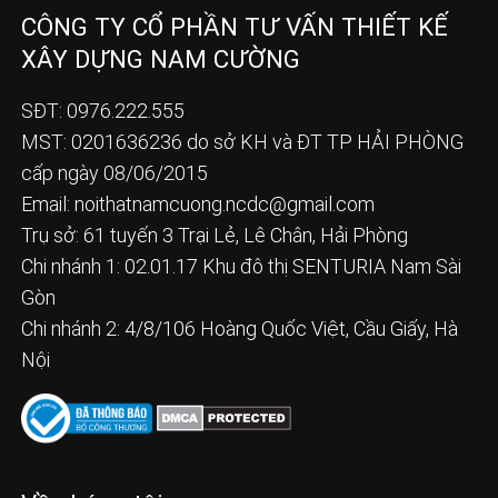
CÔNG TY CỔ PHẦN TƯ VẤN THIẾT KẾ
XÂY DỰNG NAM CƯỜNG
SĐT: 0976.222.555
MST: 0201636236 do sở KH và ĐT TP HẢI PHÒNG
cấp ngày 08/06/2015
Email:
noithatnamcuong.ncdc@gmail.com
Trụ sở: 61 tuyến 3 Trại Lẻ, Lê Chân, Hải Phòng
Chi nhánh 1: 02.01.17 Khu đô thị SENTURIA Nam Sài
Gòn
Chi nhánh 2: 4/8/106 Hoàng Quốc Việt, Cầu Giấy, Hà
Nội