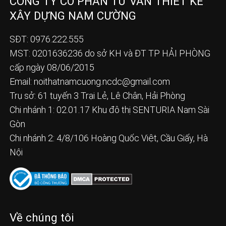
CÔNG TY CỔ PHẦN TƯ VẤN THIẾT KẾ
XÂY DỰNG NAM CƯỜNG
SĐT: 0976.222.555
MST: 0201636236 do sở KH và ĐT TP HẢI PHÒNG
cấp ngày 08/06/2015
Email:
noithatnamcuong.ncdc@gmail.com
Trụ sở: 61 tuyến 3 Trại Lẻ, Lê Chân, Hải Phòng
Chi nhánh 1: 02.01.17 Khu đô thị SENTURIA Nam Sài
Gòn
Chi nhánh 2: 4/8/106 Hoàng Quốc Việt, Cầu Giấy, Hà
Nội
Về chúng tôi