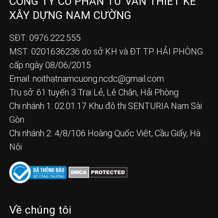
CÔNG TY CỔ PHẦN TƯ VẤN THIẾT KẾ
XÂY DỰNG NAM CƯỜNG
SĐT: 0976.222.555
MST: 0201636236 do sở KH và ĐT TP HẢI PHÒNG
cấp ngày 08/06/2015
Email:
noithatnamcuong.ncdc@gmail.com
Trụ sở: 61 tuyến 3 Trại Lẻ, Lê Chân, Hải Phòng
Chi nhánh 1: 02.01.17 Khu đô thị SENTURIA Nam Sài
Gòn
Chi nhánh 2: 4/8/106 Hoàng Quốc Việt, Cầu Giấy, Hà
Nội
Về chúng tôi