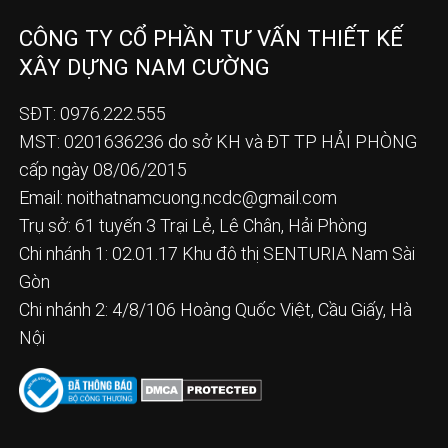
CÔNG TY CỔ PHẦN TƯ VẤN THIẾT KẾ
XÂY DỰNG NAM CƯỜNG
SĐT: 0976.222.555
MST: 0201636236 do sở KH và ĐT TP HẢI PHÒNG
cấp ngày 08/06/2015
Email:
noithatnamcuong.ncdc@gmail.com
Trụ sở: 61 tuyến 3 Trại Lẻ, Lê Chân, Hải Phòng
Chi nhánh 1: 02.01.17 Khu đô thị SENTURIA Nam Sài
Gòn
Chi nhánh 2: 4/8/106 Hoàng Quốc Việt, Cầu Giấy, Hà
Nội