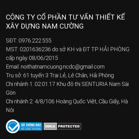
CÔNG TY CỔ PHẦN TƯ VẤN THIẾT KẾ
XÂY DỰNG NAM CƯỜNG
SĐT: 0976.222.555
MST: 0201636236 do sở KH và ĐT TP HẢI PHÒNG
cấp ngày 08/06/2015
Email:
noithatnamcuong.ncdc@gmail.com
Trụ sở: 61 tuyến 3 Trại Lẻ, Lê Chân, Hải Phòng
Chi nhánh 1: 02.01.17 Khu đô thị SENTURIA Nam Sài
Gòn
Chi nhánh 2: 4/8/106 Hoàng Quốc Việt, Cầu Giấy, Hà
Nội