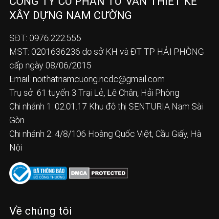
CÔNG TY CỔ PHẦN TƯ VẤN THIẾT KẾ
XÂY DỰNG NAM CƯỜNG
SĐT: 0976.222.555
MST: 0201636236 do sở KH và ĐT TP HẢI PHÒNG
cấp ngày 08/06/2015
Email:
noithatnamcuong.ncdc@gmail.com
Trụ sở: 61 tuyến 3 Trại Lẻ, Lê Chân, Hải Phòng
Chi nhánh 1: 02.01.17 Khu đô thị SENTURIA Nam Sài
Gòn
Chi nhánh 2: 4/8/106 Hoàng Quốc Việt, Cầu Giấy, Hà
Nội
Về chúng tôi