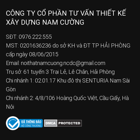
CÔNG TY CỔ PHẦN TƯ VẤN THIẾT KẾ
XÂY DỰNG NAM CƯỜNG
SĐT: 0976.222.555
MST: 0201636236 do sở KH và ĐT TP HẢI PHÒNG
cấp ngày 08/06/2015
Email:
noithatnamcuong.ncdc@gmail.com
Trụ sở: 61 tuyến 3 Trại Lẻ, Lê Chân, Hải Phòng
Chi nhánh 1: 02.01.17 Khu đô thị SENTURIA Nam Sài
Gòn
Chi nhánh 2: 4/8/106 Hoàng Quốc Việt, Cầu Giấy, Hà
Nội