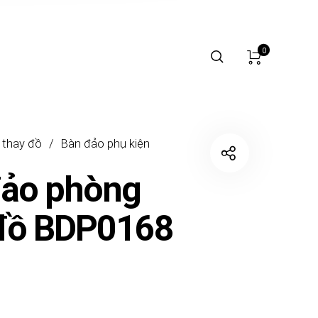
0
 thay đồ
/
Bàn đảo phụ kiện
đảo phòng
 đồ BDP0168