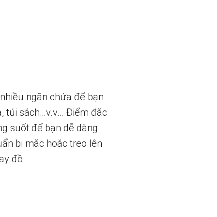
t nhiều ngăn chứa để bạn
a, túi sách…v.v… Điểm đặc
ng suốt để bạn dễ dàng
uẩn bị mặc hoặc treo lên
hay đồ.