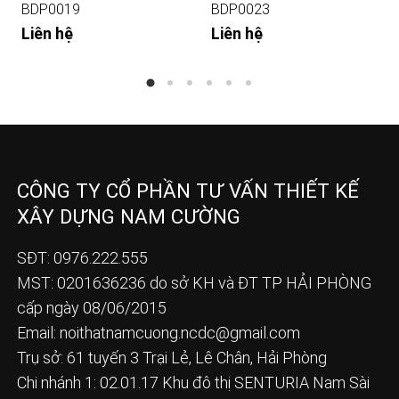
BDP0019
BDP0023
Liên hệ
Liên hệ
CÔNG TY CỔ PHẦN TƯ VẤN THIẾT KẾ
XÂY DỰNG NAM CƯỜNG
SĐT: 0976.222.555
MST: 0201636236 do sở KH và ĐT TP HẢI PHÒNG
cấp ngày 08/06/2015
Email:
noithatnamcuong.ncdc@gmail.com
Trụ sở: 61 tuyến 3 Trại Lẻ, Lê Chân, Hải Phòng
Chi nhánh 1: 02.01.17 Khu đô thị SENTURIA Nam Sài