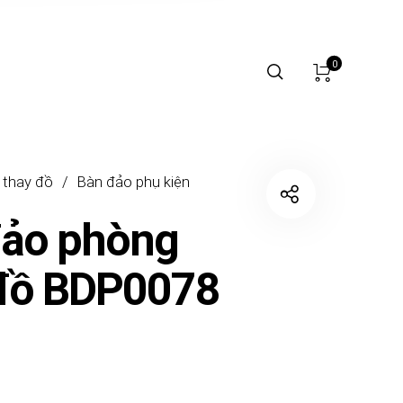
0
 thay đồ
/
Bàn đảo phụ kiện
đảo phòng
 đồ BDP0078