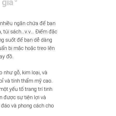
 giá
0
t nhiều ngăn chứa để bạn
a, túi sách…v.v… Điểm đặc
ng suốt để bạn dễ dàng
uẩn bị mặc hoặc treo lên
hay đồ.
 như gỗ, kim loại, và
bỉ và tính thẩm mỹ cao.
t yếu tố trang trí tinh
 được sự tiện lợi và
c đáo và phong cách cho