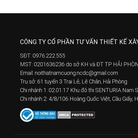
CÔNG TY CỔ PHẦN TƯ VẤN THIẾT KẾ X
SĐT: 0976.222.555
MST: 0201636236 do sở KH và ĐT TP HẢI PHÒN
Email:
noithatnamcuong.ncdc@gmail.com
Trụ sở: 61 tuyến 3 Trại Lẻ, Lê Chân, Hải Phòng
Chi nhánh 1: 02.01.17 Khu đô thị SENTURIA Nam S
Chi nhánh 2: 4/8/106 Hoàng Quốc Việt, Cầu Giấy, 