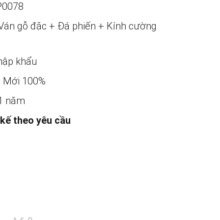
P0078
Ván gỗ đặc + Đá phiến + Kính cường
ập khẩu
:
Mới 100%
1 năm
 kế theo yêu cầu