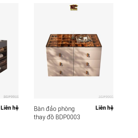
Đọc Tiếp
Liên hệ
Liên hệ
Bàn đảo phòng
Bà
thay đồ BDP0003
th