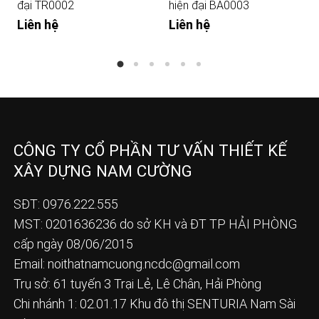
đại TR0002
hiện đại BA0003
Liên hệ
Liên hệ
CÔNG TY CỔ PHẦN TƯ VẤN THIẾT KẾ
XÂY DỰNG NAM CƯỜNG
SĐT: 0976.222.555
MST: 0201636236 do sở KH và ĐT TP HẢI PHÒNG
cấp ngày 08/06/2015
Email:
noithatnamcuong.ncdc@gmail.com
Trụ sở: 61 tuyến 3 Trại Lẻ, Lê Chân, Hải Phòng
Chi nhánh 1: 02.01.17 Khu đô thị SENTURIA Nam Sài