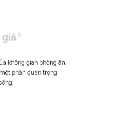
 giá
0
của không gian phòng ăn.
 một phần quan trọng
 sống.