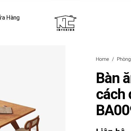
ửa Hàng
Home
/
Phòng
Bàn ă
cách 
BA00