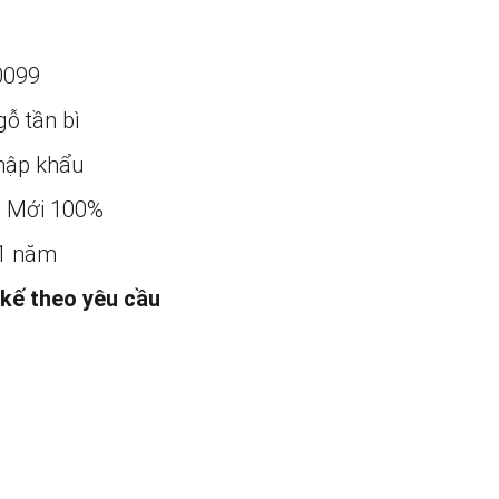
0099
ỗ tần bì
ập khẩu
:
Mới 100%
1 năm
 kế theo yêu cầu