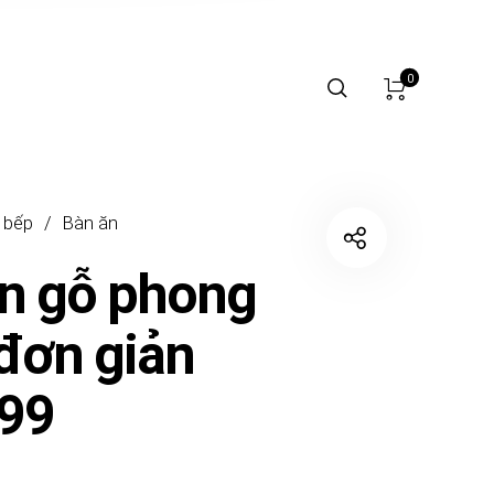
0
 bếp
/
Bàn ăn
n gỗ phong
đơn giản
99