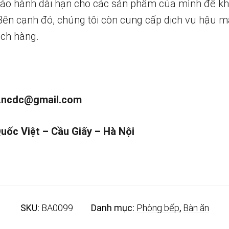
bảo hành dài hạn cho các sản phẩm của mình để k
 Bên cạnh đó, chúng tôi còn cung cấp dịch vụ hậu m
ch hàng.
.ncdc@gmail.com
Quốc Việt – Cầu Giấy – Hà Nội
SKU:
BA0099
Danh mục:
Phòng bếp
,
Bàn ăn