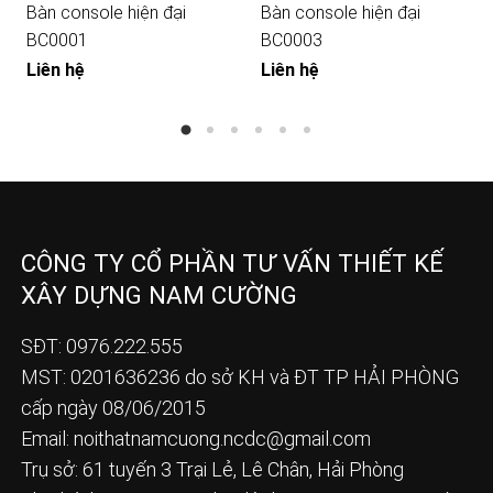
Bàn console hiện đại
Bàn console hiện đại
BC0001
BC0003
Liên hệ
Liên hệ
CÔNG TY CỔ PHẦN TƯ VẤN THIẾT KẾ
XÂY DỰNG NAM CƯỜNG
SĐT: 0976.222.555
MST: 0201636236 do sở KH và ĐT TP HẢI PHÒNG
cấp ngày 08/06/2015
Email:
noithatnamcuong.ncdc@gmail.com
Trụ sở: 61 tuyến 3 Trại Lẻ, Lê Chân, Hải Phòng