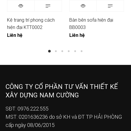
Kệ trang trí phong cách
Bàn bên sofa hiện đại
hiện đại KTT0002
BB0003
Liên hệ
Liên hệ
CÔNG TY CỔ PHẦN TƯ VẤN THIẾT KẾ
XÂY DỰNG NAM CƯỜNG
SĐT: 0976.222.555
MST: 0201636236 do sở KH và ĐT TP HẢI PHÒNG
cấp ngày 08/06/2015