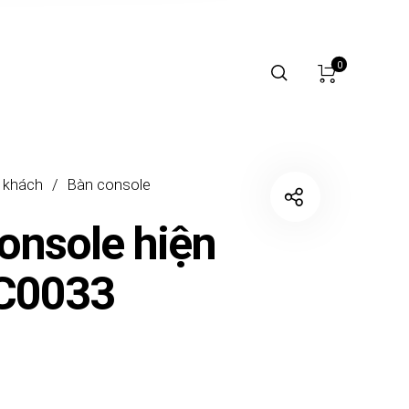
0
 khách
/
Bàn console
onsole hiện
BC0033